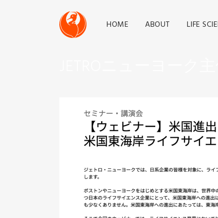
HOME
ABOUT
LIFE SCI
JETROニューヨー